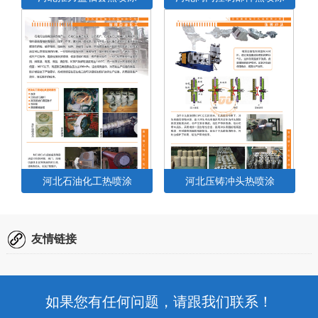
推力盘是固定在主轴上的推力轴承
阀门是管路流体输送系统中控制部
中的一部分，它的作用就是将转子
件，用来改变通路断面和介质流动
剩余的轴向力通过油膜作用在推力
方向，具有导流、截止、节流、止
轴承上，同时还确定了转子固定零
回、分流或溢流卸压等功能，阀门
部件的位置，可通过热喷涂进行表
控制部件可采用壹佰精工的热喷涂
面加工处理。...
加工处理。...
河北石油化工热喷涂
河北压铸冲头热喷涂
石油钻采、炼化所使用的特种专业
压铸机冲头跟出目的是在开模式百
设备和特种石油开采工具，在特定
冲头跟出，冲头顶住铸件料柄，将
的使用环境下，对投入运转设备及
铸件推向（顶向）动模。一本模具
友情链接
其部件的耐磨损、耐腐蚀、抗疲劳
都是动模侧有铸件顶出的。对于其
特性都提出了特定的要求，因此热
表面耐磨的加工处理很有必要，热
喷涂工艺在石化上也有...
喷涂可进行加工。...
如果您有任何问题，请跟我们联系！